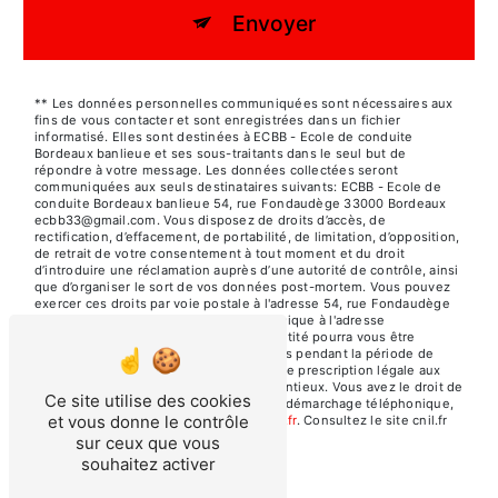
Envoyer
** Les données personnelles communiquées sont nécessaires aux
fins de vous contacter et sont enregistrées dans un fichier
informatisé. Elles sont destinées à ECBB - Ecole de conduite
Bordeaux banlieue et ses sous-traitants dans le seul but de
répondre à votre message. Les données collectées seront
communiquées aux seuls destinataires suivants: ECBB - Ecole de
conduite Bordeaux banlieue 54, rue Fondaudège 33000 Bordeaux
ecbb33@gmail.com. Vous disposez de droits d’accès, de
rectification, d’effacement, de portabilité, de limitation, d’opposition,
de retrait de votre consentement à tout moment et du droit
d’introduire une réclamation auprès d’une autorité de contrôle, ainsi
que d’organiser le sort de vos données post-mortem. Vous pouvez
exercer ces droits par voie postale à l'adresse 54, rue Fondaudège
33000 Bordeaux ou par courrier électronique à l'adresse
ecbb33@gmail.com. Un justificatif d'identité pourra vous être
demandé. Nous conservons vos données pendant la période de
prise de contact puis pendant la durée de prescription légale aux
fins probatoires et de gestion des contentieux. Vous avez le droit de
Ce site utilise des cookies
vous inscrire sur la liste d'opposition au démarchage téléphonique,
et vous donne le contrôle
disponible à cette adresse:
Bloctel.gouv.fr
. Consultez le site cnil.fr
pour plus d’informations sur vos droits.
sur ceux que vous
souhaitez activer