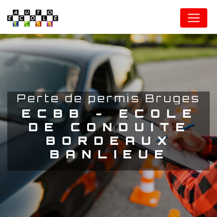
Panneau de gestion des cookies
perte de permis Bruges
ECBB - ECOLE
DE CONDUITE
BORDEAUX
BANLIEUE