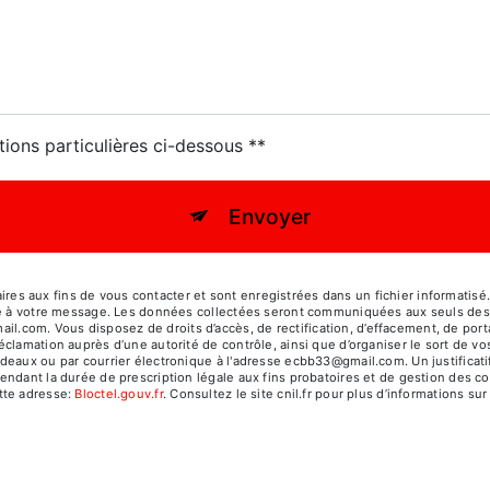
tions particulières ci-dessous **
Envoyer
 aux fins de vous contacter et sont enregistrées dans un fichier informatisé.
dre à votre message. Les données collectées seront communiquées aux seuls dest
m. Vous disposez de droits d’accès, de rectification, d’effacement, de portabili
éclamation auprès d’une autorité de contrôle, ainsi que d’organiser le sort de
deaux ou par courrier électronique à l'adresse ecbb33@gmail.com. Un justificat
dant la durée de prescription légale aux fins probatoires et de gestion des cont
tte adresse:
Bloctel.gouv.fr
. Consultez le site cnil.fr pour plus d’informations sur