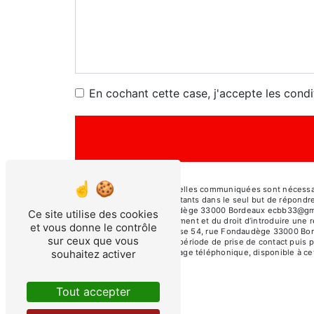
En cochant cette case, j'accepte les condi
** Les données personnelles communiquées sont nécessaires
banlieue et ses sous-traitants dans le seul but de répon
banlieue 54, rue Fondaudège 33000 Bordeaux ecbb33@gmail.co
Ce site utilise des cookies
consentement à tout moment et du droit d’introduire une r
et vous donne le contrôle
par voie postale à l'adresse 54, rue Fondaudège 33000 Bor
sur ceux que vous
vos données pendant la période de prise de contact puis pen
souhaitez activer
d'opposition au démarchage téléphonique, disponible à ce
Tout accepter