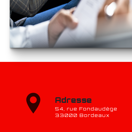
Adresse
54, rue Fondaudège
33000 Bordeaux