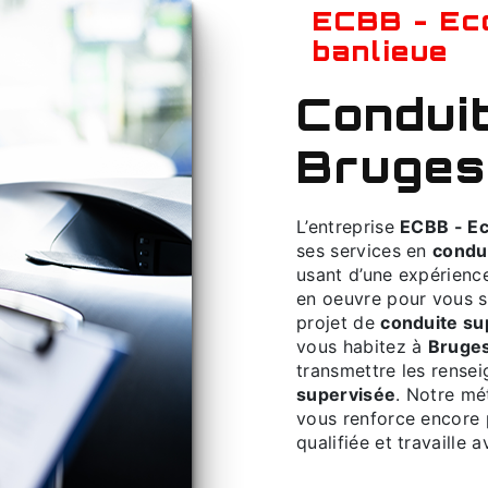
ECBB - Ecole de conduite Bordeaux
banlieue
conduite supervisée à
Bruges
L’entreprise
ECBB - Ec
ses services en
condu
usant d’une expérience
en oeuvre pour vous s
projet de
conduite su
vous habitez à
Bruge
transmettre les rense
supervisée
. Notre mé
vous renforce encore p
qualifiée et travaille 