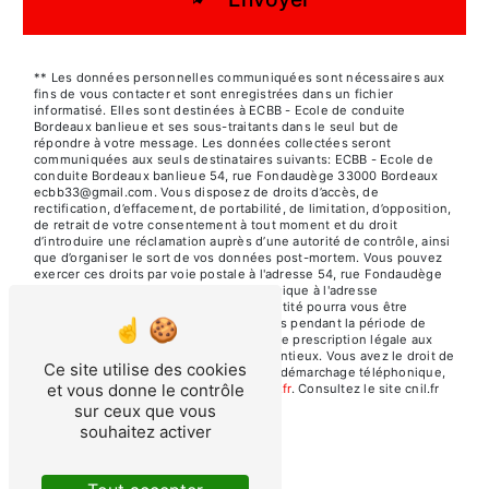
** Les données personnelles communiquées sont nécessaires aux
fins de vous contacter et sont enregistrées dans un fichier
informatisé. Elles sont destinées à ECBB - Ecole de conduite
Bordeaux banlieue et ses sous-traitants dans le seul but de
répondre à votre message. Les données collectées seront
communiquées aux seuls destinataires suivants: ECBB - Ecole de
conduite Bordeaux banlieue 54, rue Fondaudège 33000 Bordeaux
ecbb33@gmail.com. Vous disposez de droits d’accès, de
rectification, d’effacement, de portabilité, de limitation, d’opposition,
de retrait de votre consentement à tout moment et du droit
d’introduire une réclamation auprès d’une autorité de contrôle, ainsi
que d’organiser le sort de vos données post-mortem. Vous pouvez
exercer ces droits par voie postale à l'adresse 54, rue Fondaudège
33000 Bordeaux ou par courrier électronique à l'adresse
ecbb33@gmail.com. Un justificatif d'identité pourra vous être
demandé. Nous conservons vos données pendant la période de
prise de contact puis pendant la durée de prescription légale aux
fins probatoires et de gestion des contentieux. Vous avez le droit de
Ce site utilise des cookies
vous inscrire sur la liste d'opposition au démarchage téléphonique,
et vous donne le contrôle
disponible à cette adresse:
Bloctel.gouv.fr
. Consultez le site cnil.fr
pour plus d’informations sur vos droits.
sur ceux que vous
souhaitez activer