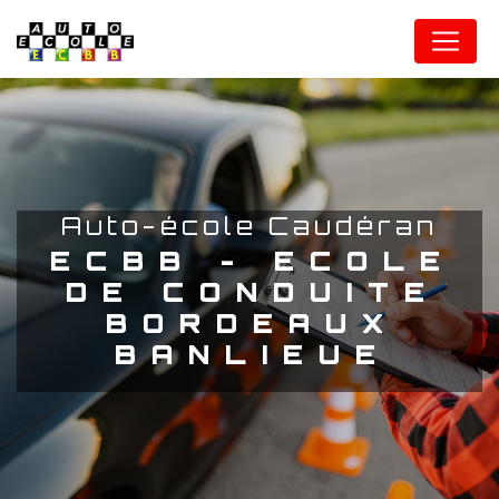
Panneau de gestion des cookies
auto-école Caudéran
ECBB - ECOLE
DE CONDUITE
BORDEAUX
BANLIEUE